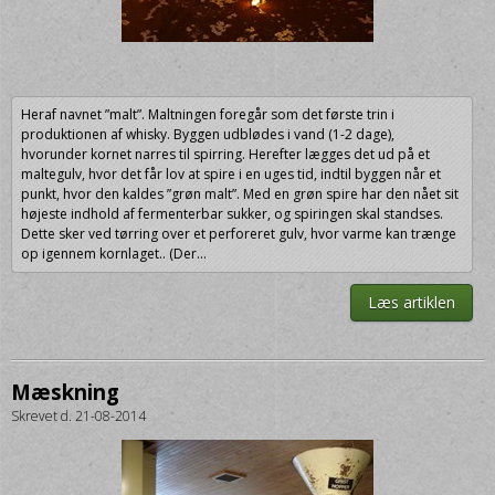
Heraf navnet ”malt”. Maltningen foregår som det første trin i
produktionen af whisky. Byggen udblødes i vand (1-2 dage),
hvorunder kornet narres til spirring. Herefter lægges det ud på et
maltegulv, hvor det får lov at spire i en uges tid, indtil byggen når et
punkt, hvor den kaldes ”grøn malt”. Med en grøn spire har den nået sit
højeste indhold af fermenterbar sukker, og spiringen skal standses.
Dette sker ved tørring over et perforeret gulv, hvor varme kan trænge
op igennem kornlaget.. (Der...
Læs artiklen
Mæskning
Skrevet d. 21-08-2014