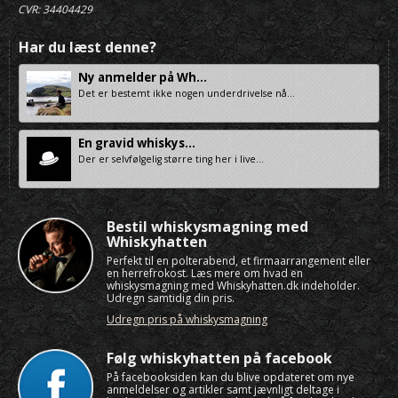
CVR: 34404429
Har du læst denne?
Ny anmelder på Wh...
Det er bestemt ikke nogen underdrivelse nå...
En gravid whiskys...
Der er selvfølgelig større ting her i live...
Bestil whiskysmagning med
Whiskyhatten
Perfekt til en polterabend, et firmaarrangement eller
en herrefrokost. Læs mere om hvad en
whiskysmagning med Whiskyhatten.dk indeholder.
Udregn samtidig din pris.
Udregn pris på whiskysmagning
Følg whiskyhatten på facebook
På facebooksiden kan du blive opdateret om nye
anmeldelser og artikler samt jævnligt deltage i