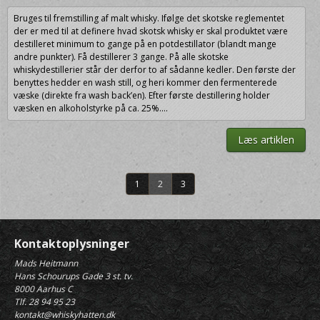
Bruges til fremstilling af malt whisky. Ifølge det skotske reglementet
der er med til at definere hvad skotsk whisky er skal produktet være
destilleret minimum to gange på en potdestillator (blandt mange
andre punkter). Få destillerer 3 gange. På alle skotske
whiskydestillerier står der derfor to af sådanne kedler. Den første der
benyttes hedder en wash still, og heri kommer den fermenterede
væske (direkte fra wash back’en). Efter første destillering holder
væsken en alkoholstyrke på ca. 25%....
Læs artiklen
1
2
3
Kontaktoplysninger
Mads Heitmann
Hans Schourups Gade 3 st. tv.
8000 Aarhus C
Tlf. 28 94 95 23
kontakt@whiskyhatten.dk