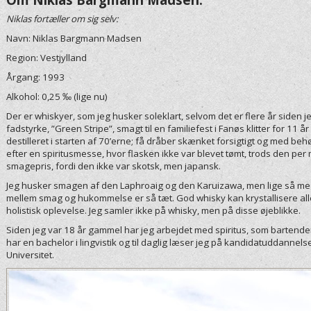
Niklas fortæller om sig selv:
Navn: Niklas Bargmann Madsen
Region: Vestjylland
Årgang: 1993
Alkohol: 0,25 ‰ (lige nu)
Der er whiskyer, som jeg husker soleklart, selvom det er flere år siden
fadstyrke, ”Green Stripe”
, smagt til en familiefest i Fanøs klitter for 11
destilleret i starten af 7
0’ern
e; få dråber skænket forsigtigt og med beh
efter en spiritusmesse, hvor flasken ikke var blevet tømt, trods den 
smagepris, fordi den ikke var skotsk, men japansk.
Jeg husker smagen af den Laphroaig og den Karuizawa, men lige så mege
mellem smag og hukommelse er så tæt. God whisky kan krystallisere all
holistisk oplevelse. Jeg samler ikke på whisky, men på disse øjeblikke.
Siden jeg var 18 år gammel har jeg arbejdet med spiritus, som bartender, i
har en bachelor i lingvistik og til daglig læser jeg på kandidatuddannelse
Universitet.