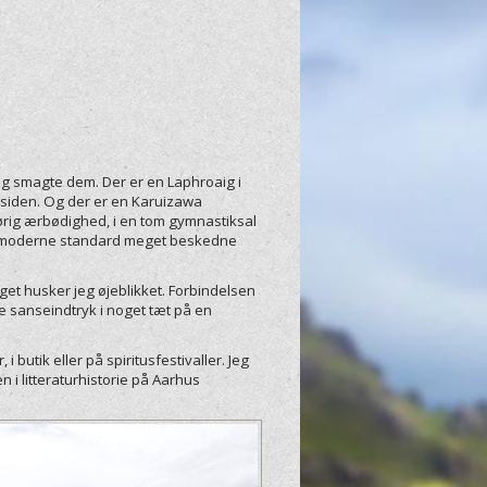
 jeg smagte dem. Der er en
Laphroaig i
 år siden. Og der er en Karuizawa
ørig ærbødighed, i en tom gymnastiksal
per moderne standard meget beskedne
t husker jeg øjeblikket. Forbindelsen
e sanseindtryk i noget tæt på en
 butik eller på spiritusfestivaller. Jeg
n i litteraturhistorie på Aarhus