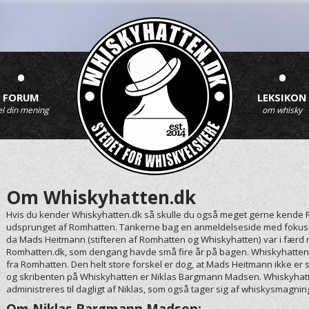
•
•
FORUM
LEKSIKON
el din mening
om whisky
Om Whiskyhatten.dk
Hvis du kender Whiskyhatten.dk så skulle du også meget gerne kende 
udsprunget af Romhatten. Tankerne bag en anmeldelseside med fokus på
da Mads Heitmann (stifteren af Romhatten og Whiskyhatten) var i færd m
Romhatten.dk, som dengang havde små fire år på bagen. Whiskyhatten e
fra Romhatten. Den helt store forskel er dog, at Mads Heitmann ikke er
og skribenten på Whiskyhatten er Niklas Bargmann Madsen. Whiskyhat
administreres til dagligt af Niklas, som også tager sig af whiskysmagni
Om Niklas Bargmann Madsen: