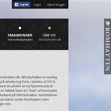
Login
Opret bruger
•
•
SMAGNINGER
OM OS
med whiskyhatten
whiskyhatten.dk
Romhatten.dk. Whiskyhatten er nemlig
 whisky tog form i starten af 2014,
ed at udvikle en ny hjemmeside til
r faktisk bare en ”kopi” af konceptet
 skribent på Whiskyhatten. Anmelderen
ten hører under Romhatten, men
nger mm.