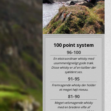
100 point system
96-100
En ekstraordinær whisky med
usammenligneligt gode træk.
Disse whisky er af en kaliber der
sjældent ses.
91-95
Fremragende whisky der holder
et meget højt niveau.
81-90
Meget velsmagende whisky
med en bredere vifte af