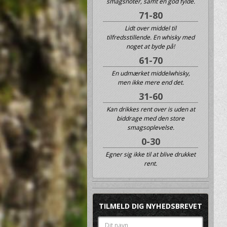
smagsnoter, samt en god fylde.
71-80
Lidt over middel til
tilfredsstillende. En whisky med
noget at byde på!
61-70
En udmærket middelwhisky,
men ikke mere end det.
31-60
Kan drikkes rent over is uden at
biddrage med den store
smagsoplevelse.
0-30
Egner sig ikke til at blive drukket
rent.
TILMELD DIG NYHEDSBREVET