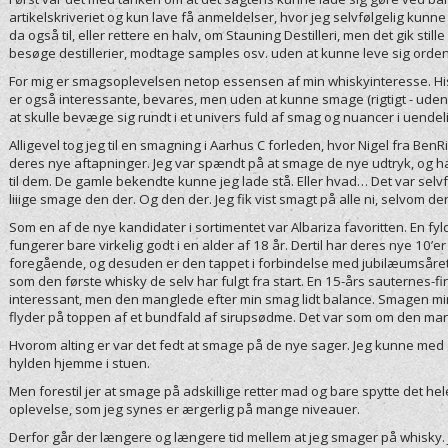
artikelskriveriet og kun lave få anmeldelser, hvor jeg selvfølgelig kunne
da også til, eller rettere en halv, om Stauning Destilleri, men det gik stille
besøge destillerier, modtage samples osv. uden at kunne leve sig ordenli
For mig er smagsoplevelsen netop essensen af min whiskyinteresse. H
er også interessante, bevares, men uden at kunne smage (rigtigt - uden
at skulle bevæge sig rundt i et univers fuld af smag og nuancer i uendel
Alligevel tog jeg til en smagning i Aarhus C forleden, hvor Nigel fra B
deres nye aftapninger. Jeg var spændt på at smage de nye udtryk, og h
til dem. De gamle bekendte kunne jeg lade stå. Eller hvad… Det var selv
liiige smage den der. Og den der. Jeg fik vist smagt på alle ni, selvom de
Som en af de nye kandidater i sortimentet var Albariza favoritten. En fy
fungerer bare virkelig godt i en alder af 18 år. Dertil har deres nye 10
foregående, og desuden er den tappet i forbindelse med jubilæumsåret f
som den første whisky de selv har fulgt fra start. En 15-års sauternes-fi
interessant, men den manglede efter min smag lidt balance. Smagen min
flyder på toppen af et bundfald af sirupsødme. Det var som om den mang
Hvorom alting er var det fedt at smage på de nye sager. Jeg kunne me
hylden hjemme i stuen.
Men forestil jer at smage på adskillige retter mad og bare spytte det hel
oplevelse, som jeg synes er ærgerlig på mange niveauer.
Derfor går der længere og længere tid mellem at jeg smager på whisky. 