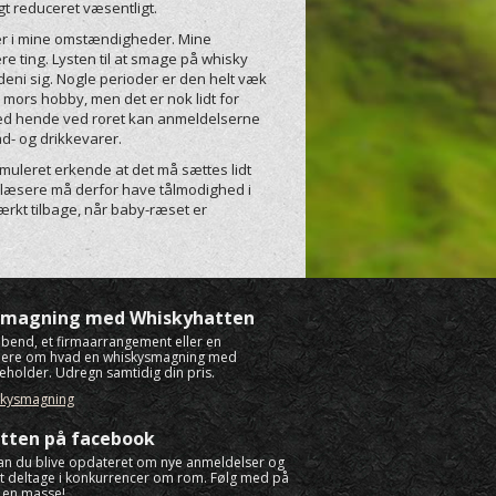
t reduceret væsentligt.
er i mine omstændigheder. Mine
re ting. Lysten til at smage på whisky
eni sig. Nogle perioder er den helt væk
til mors hobby, men det er nok lidt for
Med hende ved roret kan anmeldelserne
ad- og drikkevarer.
muleret erkende at det må sættes lidt
g læsere må derfor have tålmodighed i
tærkt tilbage, når baby-ræset er
ysmagning med Whiskyhatten
rabend, et firmaarrangement eller en
mere om hvad en whiskysmagning med
eholder. Udregn samtidig din pris.
skysmagning
tten på facebook
an du blive opdateret om nye anmeldelser og
igt deltage i konkurrencer om rom. Følg med på
 en masse!