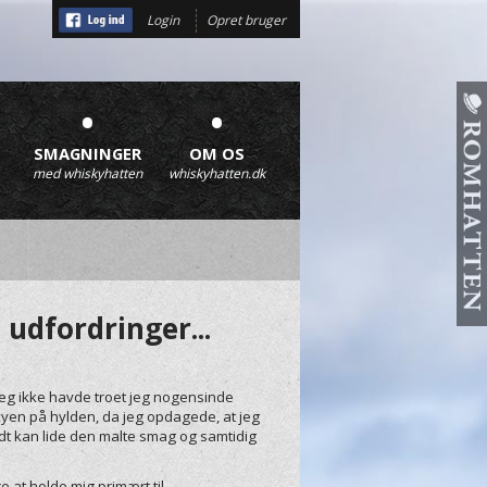
Login
Opret bruger
•
•
SMAGNINGER
OM OS
med whiskyhatten
whiskyhatten.dk
 udfordringer...
 jeg ikke havde troet jeg nogensinde
skyen på hylden, da jeg opdagede, at jeg
odt kan lide den malte smag og samtidig
 at holde mig primært til