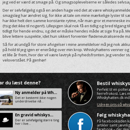
jeg ved er værd at smage på. Og smagsoplevelserne er således selvsag
Der er selvfølgelig også en anden hage ved det at være whiskyanmeld
smagsløg har ændret sig, for ikke at tale om mine mærkelige lyster til sæ
har ikke helt den samme konstante rytme, når man gror et menneske ind
(!!sig det ikke til nogen!!). Lillepigen skal nok få en tidlig og bred tilgang 
tidligt for hende endnu, og det er måske hendes måde at sige fra på. 
blive lettere suspekte, idet hun sikkert forventer flødeneutraliserede m
Så for at undgå for store afvigelser i mine anmeldelser må jeg nok akku
på hold til jeg igen er enerådig over min krop. Whiskyhattens venner o
et lille år frem, hvor der vil være lavtryk på nyhedsfronten. Jeg vender s
veloverstået. På genhør!
ar du læst denne?
Bestil whisk
Perfekt til en polte
Ny anmelder på Wh...
herrefrokost. Læs 
Whiskyhatten.dk ind
Det er bestemt ikke nogen
underdrivelse nå...
Udregn pris på whi
Følg whiskyha
En gravid whiskys...
Der er selvfølgelig større ting
På facebooksiden k
her i live...
artikler samt jævnl
facebook – der sker