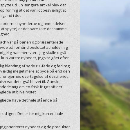
 spytte ud. En længere artikel blev det
 op for mig at det var lidt besværligt at
gt ind i det.
istorierne, nyhederne og anmeldelser
 at spytte) er det bare ikke det samme
ighed.
enRiach var på banen og præsenterede
avde på forhånd besluttet at holde mig
følgelig hammersvært. Jeg skulle også
r kun var tre nyheder, jeg var gået efter.
ldig blanding af søde PX-fade og fed røg
’er vældig meget mere at byde på end den
or ejernes overtagelse af destilleriet,
nish var det også blevet til. Ganske
dede mig om en frisk frugtsaft der
lede at blive rystet.
d glæde have det hele stående på
e ud igen. Det er for mig kun en halv
Jeg prioriterer nyheder og de produkter