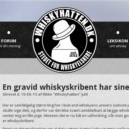
•
•
FORUM
LEKSIKON
el din mening
om whisky
En gravid whiskyskribent har sine
Skrevet d. 10-06-15
af
Rikke "Whiskyhatten" Juhl
Der er selvfølgelig større ting her i livet end whiskyens univers (selvom
skulle sige det), og derfor var det ikke svært umiddelbart at lægge whi
venter mig en lille pige. Meeeen det er nu lidt en udfordring, når man g
er whiskyskribent.
Først var det med tanken om at det sagtens kunne lade sig gøre ved bare