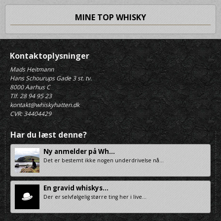
MINE TOP WHISKY
Kontaktoplysninger
Mads Heitmann
Hans Schourups Gade 3 st. tv.
8000 Aarhus C
Tlf. 28 94 95 23
kontakt@whiskyhatten.dk
CVR: 34404429
Har du læst denne?
Ny anmelder på Wh...
Det er bestemt ikke nogen underdrivelse nå...
En gravid whiskys...
Der er selvfølgelig større ting her i live...