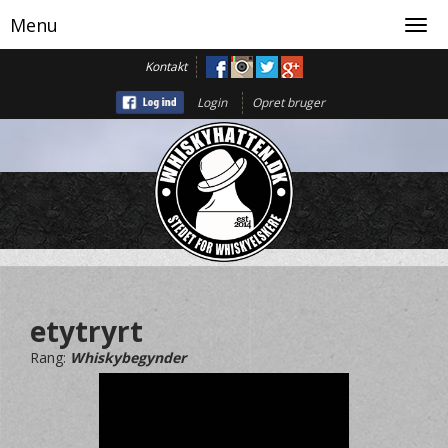
Menu
Toggl
navig
Kontakt
Login
Opret bruger
etytryrt
Rang:
Whiskybegynder