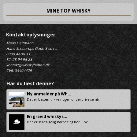
MINE TOP WHISKY
Kontaktoplysninger
Mads Heitmann
Hans Schourups Gade 3 st. tv.
8000 Aarhus C
Tlf. 28 94 95 23
kontakt@whiskyhatten.dk
CVR: 34404429
Har du læst denne?
Ny anmelder på Wh...
Det er bestemt ikke nogen underdrivelse nå...
En gravid whiskys...
Der er selvfølgelig større ting her i live...