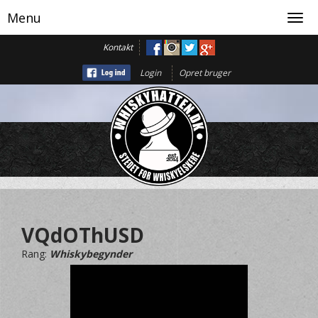
Menu
Toggl
navig
Kontakt
Login
Opret bruger
VQdOThUSD
Rang:
Whiskybegynder