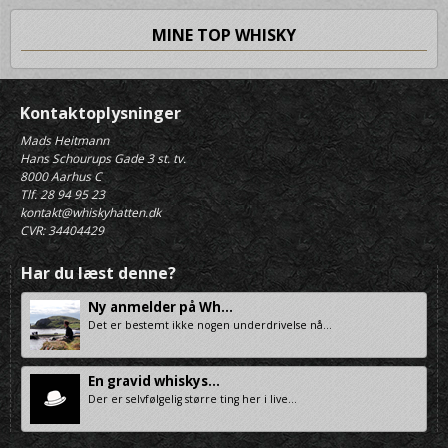
MINE TOP WHISKY
Kontaktoplysninger
Mads Heitmann
Hans Schourups Gade 3 st. tv.
8000 Aarhus C
Tlf. 28 94 95 23
kontakt@whiskyhatten.dk
CVR: 34404429
Har du læst denne?
Ny anmelder på Wh...
Det er bestemt ikke nogen underdrivelse nå...
En gravid whiskys...
Der er selvfølgelig større ting her i live...