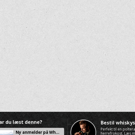
ar du læst denne?
Bestil whisk
Perfekt til en polte
Ny anmelder på Wh...
herrefrokost. Læs 