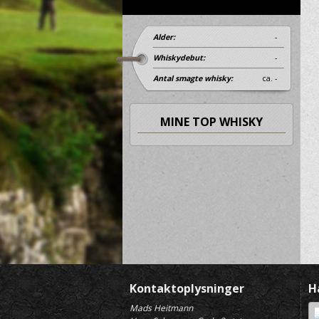
Alder:
-
Whiskydebut:
-
Antal smagte whisky:
ca. -
MINE TOP WHISKY
Kontaktoplysninger
H
Mads Heitmann