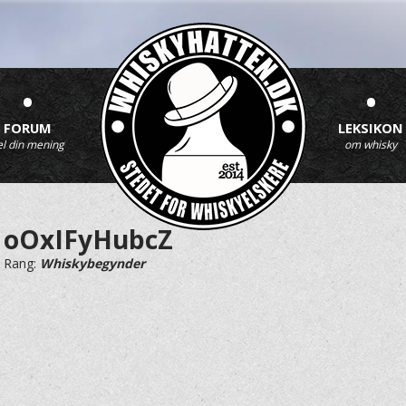
•
•
FORUM
LEKSIKON
el din mening
om whisky
oOxIFyHubcZ
Rang:
Whiskybegynder