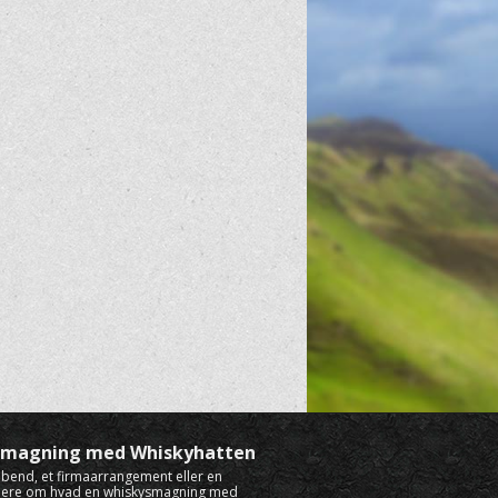
ysmagning med Whiskyhatten
rabend, et firmaarrangement eller en
mere om hvad en whiskysmagning med