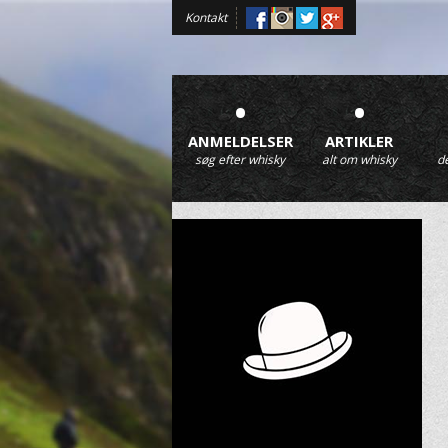
Kontakt
•
•
ANMELDELSER
ARTIKLER
søg efter whisky
alt om whisky
d