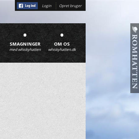
Login
Opret bruger
•
•
SMAGNINGER
OM OS
med whiskyhatten
whiskyhatten.dk