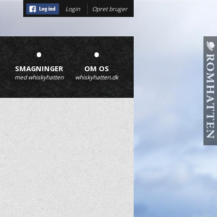
Login
Opret bruger
•
•
SMAGNINGER
OM OS
med whiskyhatten
whiskyhatten.dk