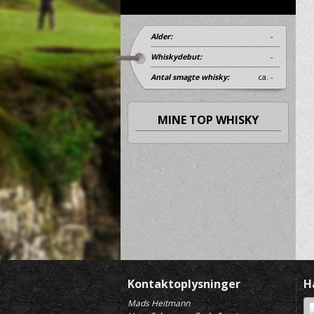
Alder:
-
Whiskydebut:
-
Antal smagte whisky:
ca. -
MINE TOP WHISKY
Kontaktoplysninger
H
Mads Heitmann