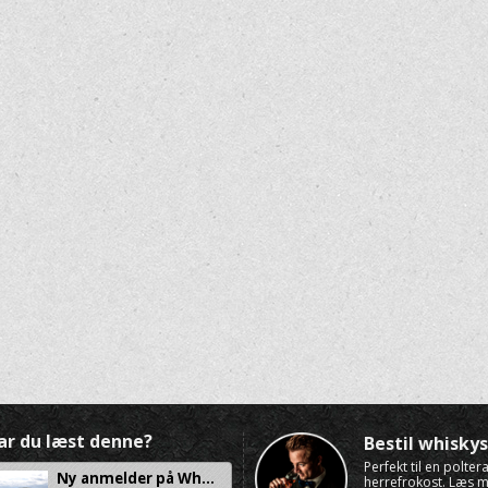
ar du læst denne?
Bestil whisk
Perfekt til en polte
Ny anmelder på Wh...
herrefrokost. Læs 