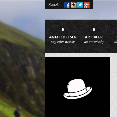
Kontakt
•
•
ANMELDELSER
ARTIKLER
søg efter whisky
alt om whisky
d