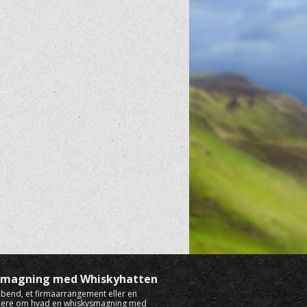
ysmagning med Whiskyhatten
rabend, et firmaarrangement eller en
mere om hvad en whiskysmagning med