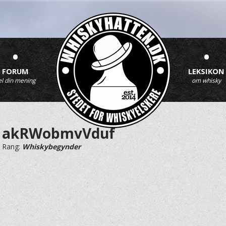
•
•
FORUM
LEKSIKON
el din mening
om whisky
akRWobmvVduf
Rang:
Whiskybegynder