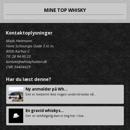
MINE TOP WHISKY
Kontaktoplysninger
Mads Heitmann
Hans Schourups Gade 3 st. tv.
8000 Aarhus C
Tlf. 28 94 95 23
kontakt@whiskyhatten.dk
CVR: 34404429
Har du læst denne?
Ny anmelder på Wh...
Det er bestemt ikke nogen underdrivelse nå...
En gravid whiskys...
Der er selvfølgelig større ting her i live...