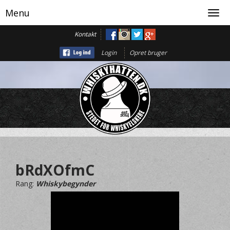
Menu
Toggl
navig
Kontakt
Login
Opret bruger
bRdXOfmC
Rang:
Whiskybegynder