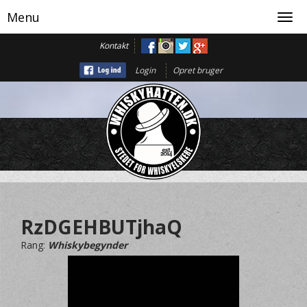
Menu
Toggl
navig
Kontakt
Login
Opret bruger
RzDGEHBUTjhaQ
Rang:
Whiskybegynder