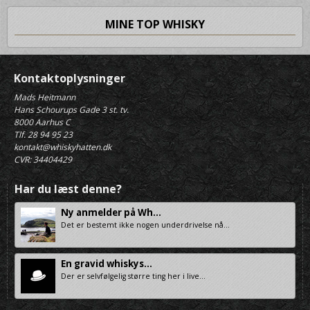
MINE TOP WHISKY
Kontaktoplysninger
Mads Heitmann
Hans Schourups Gade 3 st. tv.
8000 Aarhus C
Tlf. 28 94 95 23
kontakt@whiskyhatten.dk
CVR: 34404429
Har du læst denne?
Ny anmelder på Wh...
Det er bestemt ikke nogen underdrivelse nå...
En gravid whiskys...
Der er selvfølgelig større ting her i live...