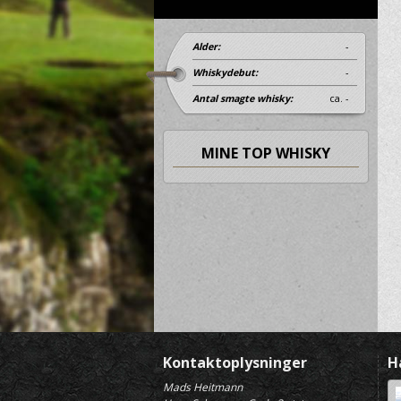
Alder:
-
Whiskydebut:
-
Antal smagte whisky:
ca. -
MINE TOP WHISKY
Kontaktoplysninger
H
Mads Heitmann