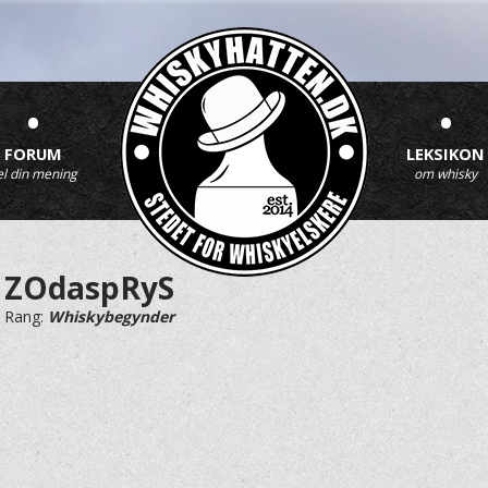
•
•
FORUM
LEKSIKON
el din mening
om whisky
ZOdaspRyS
Rang:
Whiskybegynder