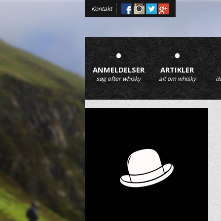
Kontakt
•
•
ANMELDELSER
ARTIKLER
søg efter whisky
alt om whisky
d