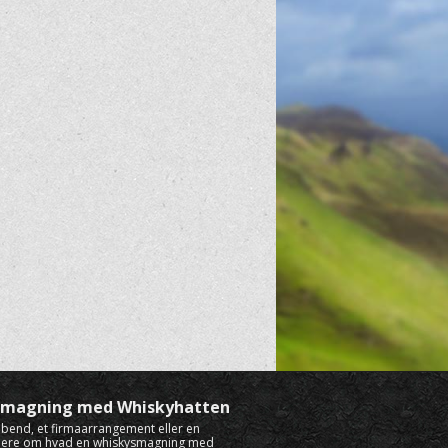
ysmagning med Whiskyhatten
rabend, et firmaarrangement eller en
mere om hvad en whiskysmagning med