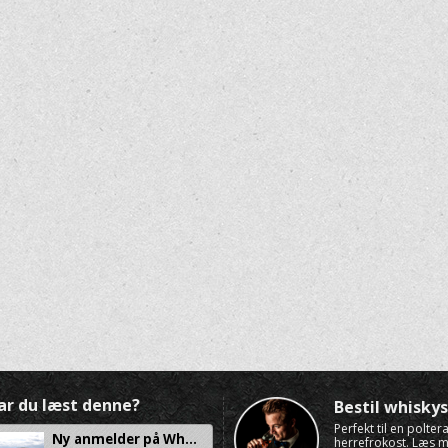
ar du læst denne?
Bestil whisk
Perfekt til en polte
Ny anmelder på Wh...
herrefrokost. Læs 