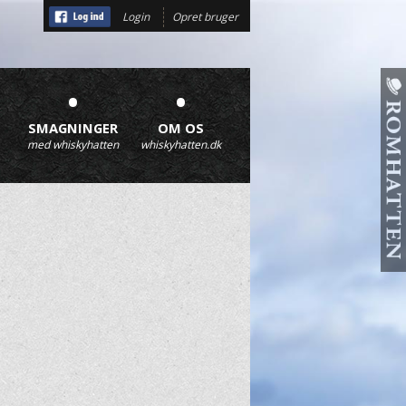
Login
Opret bruger
•
•
SMAGNINGER
OM OS
med whiskyhatten
whiskyhatten.dk