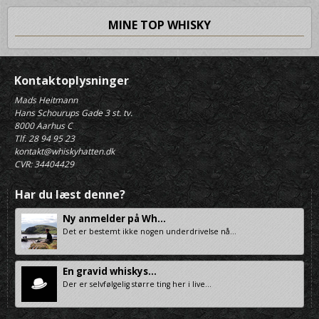
MINE TOP WHISKY
Kontaktoplysninger
Mads Heitmann
Hans Schourups Gade 3 st. tv.
8000 Aarhus C
Tlf. 28 94 95 23
kontakt@whiskyhatten.dk
CVR: 34404429
Har du læst denne?
Ny anmelder på Wh...
Det er bestemt ikke nogen underdrivelse nå...
En gravid whiskys...
Der er selvfølgelig større ting her i live...