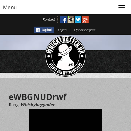
Menu
Toggl
navig
Kontakt
Login
Opret bruger
eWBGNUDrwf
Rang:
Whiskybegynder