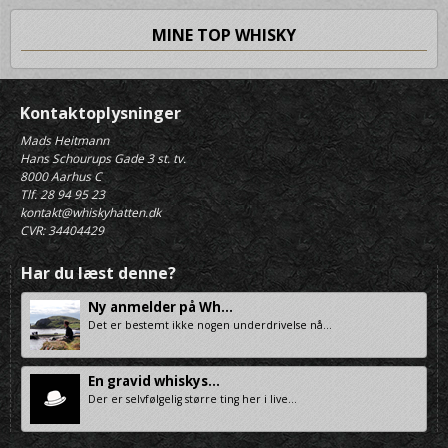
MINE TOP WHISKY
Kontaktoplysninger
Mads Heitmann
Hans Schourups Gade 3 st. tv.
8000 Aarhus C
Tlf. 28 94 95 23
kontakt@whiskyhatten.dk
CVR: 34404429
Har du læst denne?
Ny anmelder på Wh...
Det er bestemt ikke nogen underdrivelse nå...
En gravid whiskys...
Der er selvfølgelig større ting her i live...