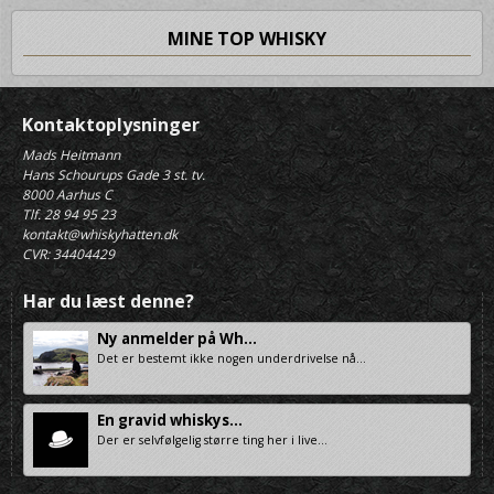
MINE TOP WHISKY
Kontaktoplysninger
Mads Heitmann
Hans Schourups Gade 3 st. tv.
8000 Aarhus C
Tlf. 28 94 95 23
kontakt@whiskyhatten.dk
CVR: 34404429
Har du læst denne?
Ny anmelder på Wh...
Det er bestemt ikke nogen underdrivelse nå...
En gravid whiskys...
Der er selvfølgelig større ting her i live...