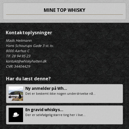
MINE TOP WHISKY
Kontaktoplysninger
Mads Heitmann
Hans Schourups Gade 3 st. tv.
8000 Aarhus C
Tlf. 28 94 95 23
kontakt@whiskyhatten.dk
CVR: 34404429
Har du læst denne?
Ny anmelder på Wh...
Det er bestemt ikke nogen underdrivelse nå...
En gravid whiskys...
Der er selvfølgelig større ting her i live...