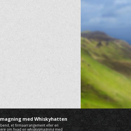
ysmagning med Whiskyhatten
rabend, et firmaarrangement eller en
mere om hvad en whiskysmagning med