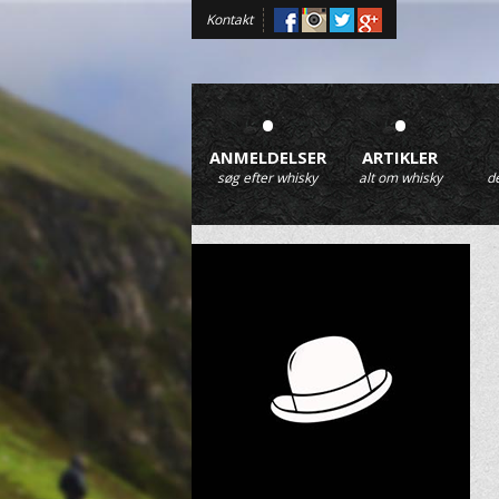
Kontakt
•
•
ANMELDELSER
ARTIKLER
søg efter whisky
alt om whisky
d