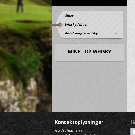
Alder:
-
Whiskydebut:
-
Antal smagte whisky:
ca. -
MINE TOP WHISKY
Kontaktoplysninger
H
Mads Heitmann