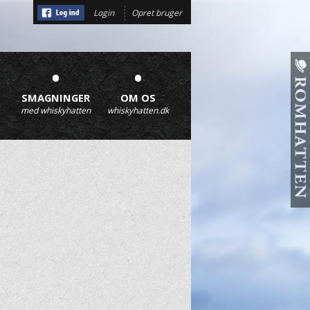
Login
Opret bruger
•
•
SMAGNINGER
OM OS
med whiskyhatten
whiskyhatten.dk