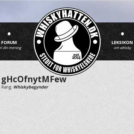
•
•
FORUM
LEKSIKON
el din mening
om whisky
gHcOfnytMFew
Rang:
Whiskybegynder