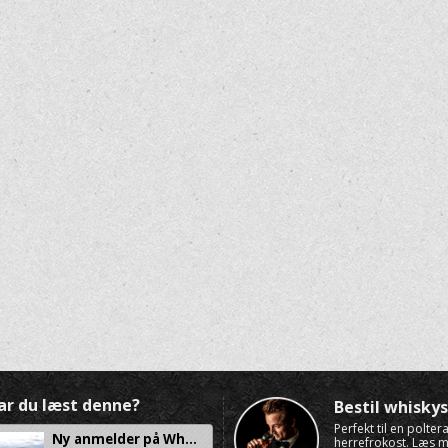
ar du læst denne?
Bestil whisk
Perfekt til en polte
Ny anmelder på Wh...
herrefrokost. Læs 