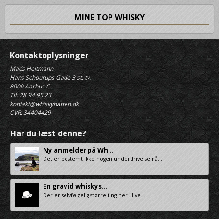
MINE TOP WHISKY
Kontaktoplysninger
Mads Heitmann
Hans Schourups Gade 3 st. tv.
8000 Aarhus C
Tlf. 28 94 95 23
kontakt@whiskyhatten.dk
CVR: 34404429
Har du læst denne?
Ny anmelder på Wh...
Det er bestemt ikke nogen underdrivelse nå...
En gravid whiskys...
Der er selvfølgelig større ting her i live...