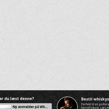
ar du læst denne?
Bestil whisk
Perfekt til en polte
Ny anmelder på Wh...
herrefrokost. Læs 