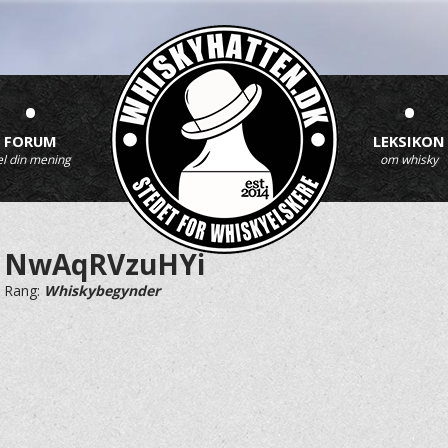
•
•
FORUM
LEKSIKON
el din mening
om whisky
NwAqRVzuHYi
Rang:
Whiskybegynder