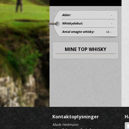
Alder:
-
Whiskydebut:
-
Antal smagte whisky:
ca. -
MINE TOP WHISKY
Kontaktoplysninger
H
Mads Heitmann