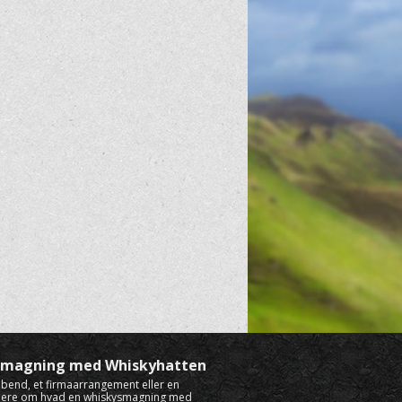
ysmagning med Whiskyhatten
rabend, et firmaarrangement eller en
mere om hvad en whiskysmagning med