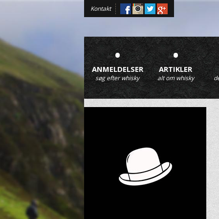
Kontakt
•
•
ANMELDELSER
ARTIKLER
søg efter whisky
alt om whisky
d