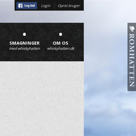
Login
Opret bruger
•
•
SMAGNINGER
OM OS
med whiskyhatten
whiskyhatten.dk