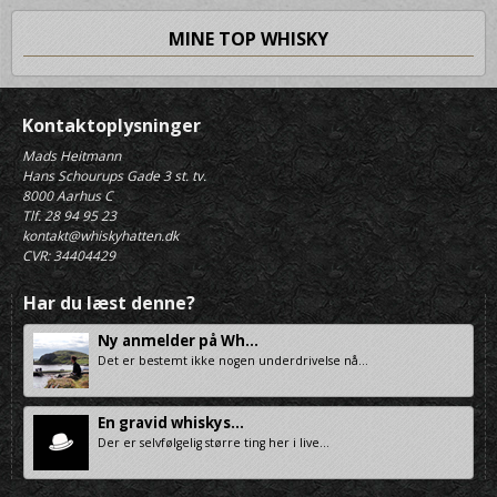
MINE TOP WHISKY
Kontaktoplysninger
Mads Heitmann
Hans Schourups Gade 3 st. tv.
8000 Aarhus C
Tlf. 28 94 95 23
kontakt@whiskyhatten.dk
CVR: 34404429
Har du læst denne?
Ny anmelder på Wh...
Det er bestemt ikke nogen underdrivelse nå...
En gravid whiskys...
Der er selvfølgelig større ting her i live...