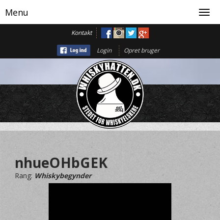
Menu
Toggl
navig
Kontakt
Login
Opret bruger
nhueOHbGEK
Rang:
Whiskybegynder