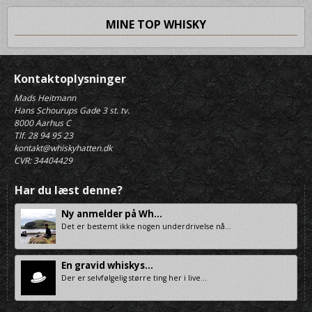
MINE TOP WHISKY
Kontaktoplysninger
Mads Heitmann
Hans Schourups Gade 3 st. tv.
8000 Aarhus C
Tlf. 28 94 95 23
kontakt@whiskyhatten.dk
CVR: 34404429
Har du læst denne?
Ny anmelder på Wh...
Det er bestemt ikke nogen underdrivelse nå...
En gravid whiskys...
Der er selvfølgelig større ting her i live...