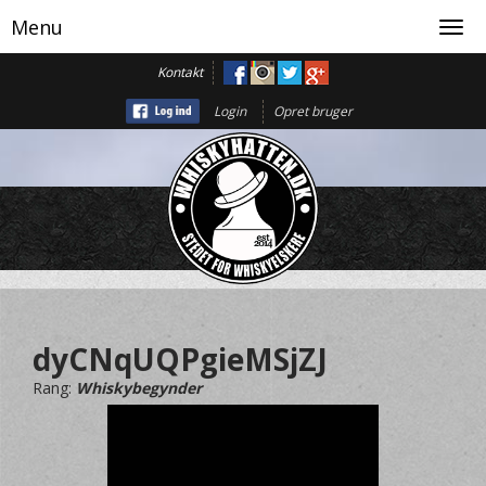
Menu
Toggl
navig
Kontakt
Login
Opret bruger
dyCNqUQPgieMSjZJ
Rang:
Whiskybegynder