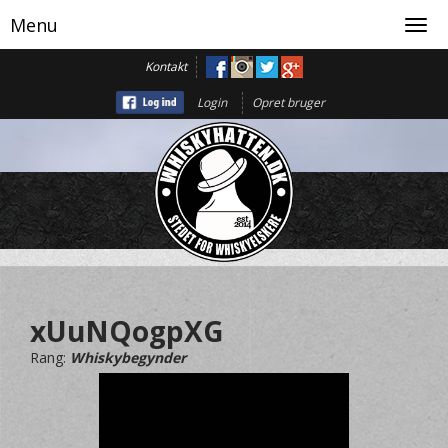
Menu
Toggl
navig
Kontakt
Login
Opret bruger
xUuNQogpXG
Rang:
Whiskybegynder