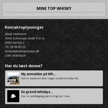
MINE TOP WHISKY
Kontaktoplysninger
Mads Heitmann
Hans Schourups Gade 3 st. tv.
8000 Aarhus C
Tlf. 28 94 95 23
kontakt@whiskyhatten.dk
CVR: 34404429
Har du læst denne?
Ny anmelder på Wh...
Det er bestemt ikke nogen underdrivelse nå...
En gravid whiskys...
Der er selvfølgelig større ting her i live...