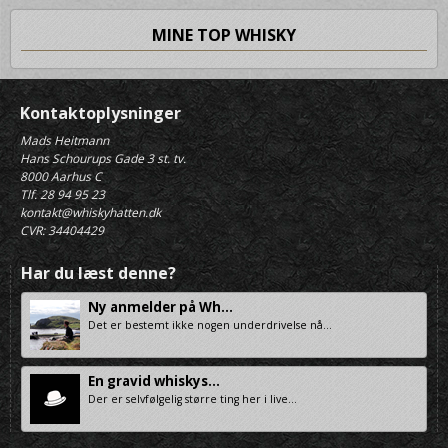
MINE TOP WHISKY
Kontaktoplysninger
Mads Heitmann
Hans Schourups Gade 3 st. tv.
8000 Aarhus C
Tlf. 28 94 95 23
kontakt@whiskyhatten.dk
CVR: 34404429
Har du læst denne?
Ny anmelder på Wh...
Det er bestemt ikke nogen underdrivelse nå...
En gravid whiskys...
Der er selvfølgelig større ting her i live...