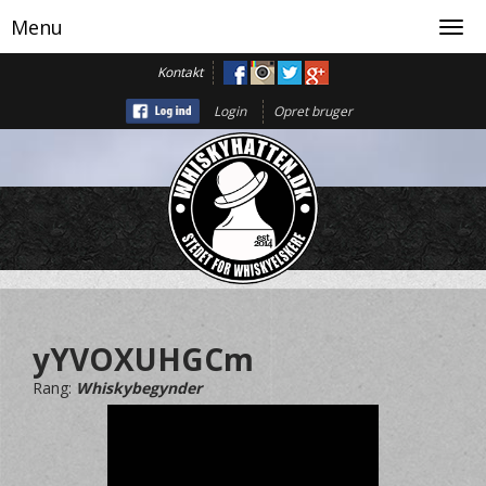
Menu
Toggl
navig
Kontakt
Login
Opret bruger
yYVOXUHGCm
Rang:
Whiskybegynder