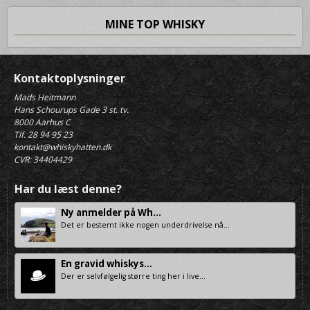
MINE TOP WHISKY
Kontaktoplysninger
Mads Heitmann
Hans Schourups Gade 3 st. tv.
8000 Aarhus C
Tlf. 28 94 95 23
kontakt@whiskyhatten.dk
CVR: 34404429
Har du læst denne?
Ny anmelder på Wh...
Det er bestemt ikke nogen underdrivelse nå...
En gravid whiskys...
Der er selvfølgelig større ting her i live...