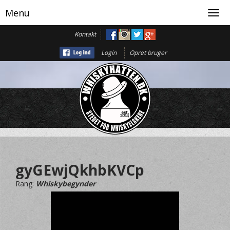
Menu
Toggl
navig
Kontakt
Login
Opret bruger
gyGEwjQkhbKVCp
Rang:
Whiskybegynder