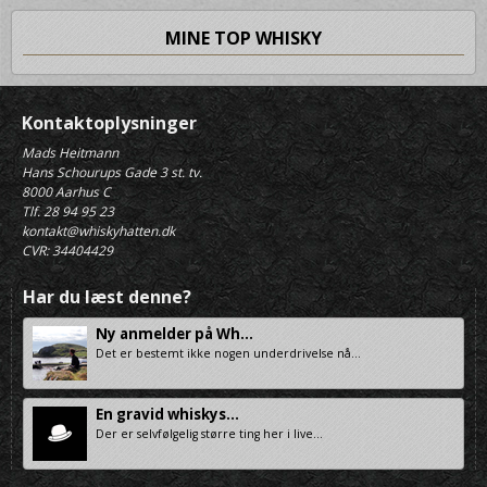
MINE TOP WHISKY
Kontaktoplysninger
Mads Heitmann
Hans Schourups Gade 3 st. tv.
8000 Aarhus C
Tlf. 28 94 95 23
kontakt@whiskyhatten.dk
CVR: 34404429
Har du læst denne?
Ny anmelder på Wh...
Det er bestemt ikke nogen underdrivelse nå...
En gravid whiskys...
Der er selvfølgelig større ting her i live...