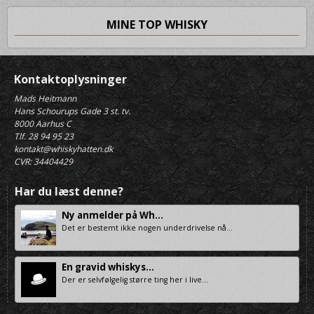
MINE TOP WHISKY
Kontaktoplysninger
Mads Heitmann
Hans Schourups Gade 3 st. tv.
8000 Aarhus C
Tlf. 28 94 95 23
kontakt@whiskyhatten.dk
CVR: 34404429
Har du læst denne?
Ny anmelder på Wh...
Det er bestemt ikke nogen underdrivelse nå...
En gravid whiskys...
Der er selvfølgelig større ting her i live...