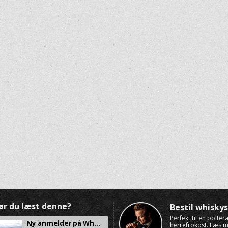
ar du læst denne?
Bestil whisk
Perfekt til en polte
Ny anmelder på Wh...
herrefrokost. Læs 