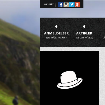
Kontakt
•
•
ANMELDELSER
ARTIKLER
søg efter whisky
alt om whisky
d