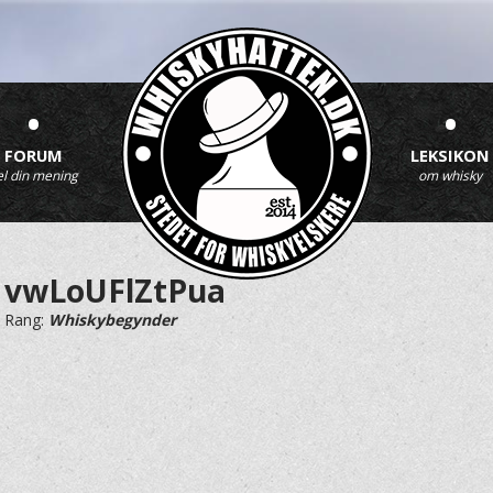
•
•
FORUM
LEKSIKON
el din mening
om whisky
vwLoUFlZtPua
Rang:
Whiskybegynder