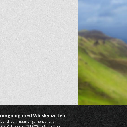
ysmagning med Whiskyhatten
rabend, et firmaarrangement eller en
mere om hvad en whiskysmagning med