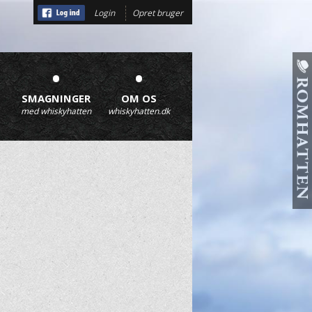
Login
Opret bruger
•
•
SMAGNINGER
OM OS
med whiskyhatten
whiskyhatten.dk