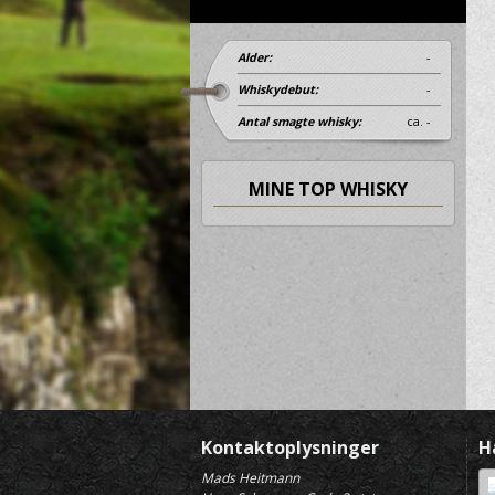
Alder:
-
Whiskydebut:
-
Antal smagte whisky:
ca. -
MINE TOP WHISKY
Kontaktoplysninger
H
Mads Heitmann