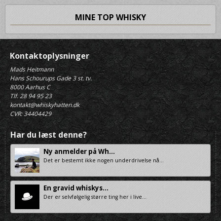
MINE TOP WHISKY
Kontaktoplysninger
Mads Heitmann
Hans Schourups Gade 3 st. tv.
8000 Aarhus C
Tlf. 28 94 95 23
kontakt@whiskyhatten.dk
CVR: 34404429
Har du læst denne?
Ny anmelder på Wh...
Det er bestemt ikke nogen underdrivelse nå...
En gravid whiskys...
Der er selvfølgelig større ting her i live...