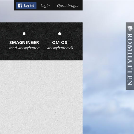
Login
Opret bruger
•
•
SMAGNINGER
OM OS
med whiskyhatten
whiskyhatten.dk