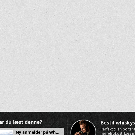
ar du læst denne?
Bestil whisk
Perfekt til en polte
Ny anmelder på Wh...
herrefrokost. Læs 