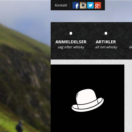
Kontakt
•
•
ANMELDELSER
ARTIKLER
søg efter whisky
alt om whisky
d