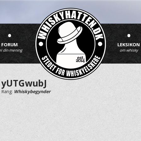
•
•
FORUM
LEKSIKON
el din mening
om whisky
yUTGwubJ
Rang:
Whiskybegynder