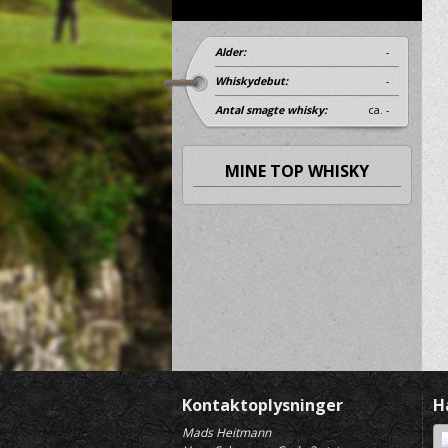
Alder:
-
Whiskydebut:
-
Antal smagte whisky:
ca. -
MINE TOP WHISKY
Kontaktoplysninger
H
Mads Heitmann