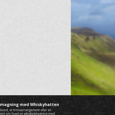
ysmagning med Whiskyhatten
rabend, et firmaarrangement eller en
mere om hvad en whiskysmagning med