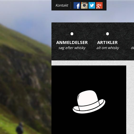
Kontakt
•
•
ANMELDELSER
ARTIKLER
søg efter whisky
alt om whisky
d