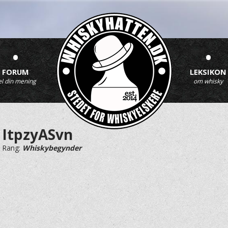
•
•
FORUM
LEKSIKON
el din mening
om whisky
ItpzyASvn
Rang:
Whiskybegynder