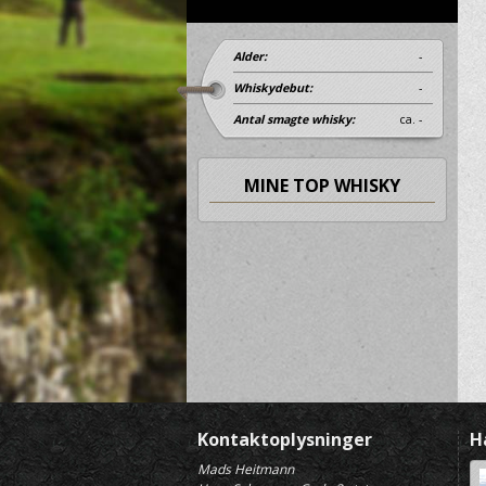
Alder:
-
Whiskydebut:
-
Antal smagte whisky:
ca. -
MINE TOP WHISKY
Kontaktoplysninger
H
Mads Heitmann