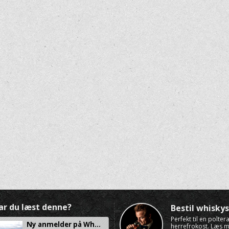
ar du læst denne?
Bestil whisk
Perfekt til en polte
Ny anmelder på Wh...
herrefrokost. Læs 