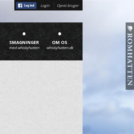
Login
Opret bruger
•
•
SMAGNINGER
OM OS
med whiskyhatten
whiskyhatten.dk