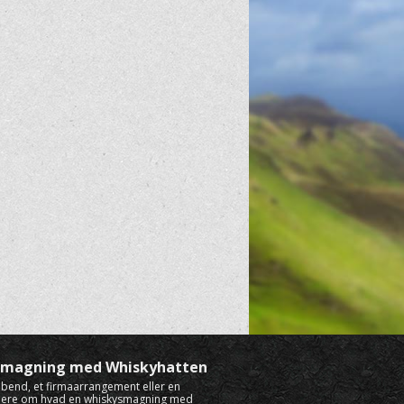
ysmagning med Whiskyhatten
rabend, et firmaarrangement eller en
mere om hvad en whiskysmagning med