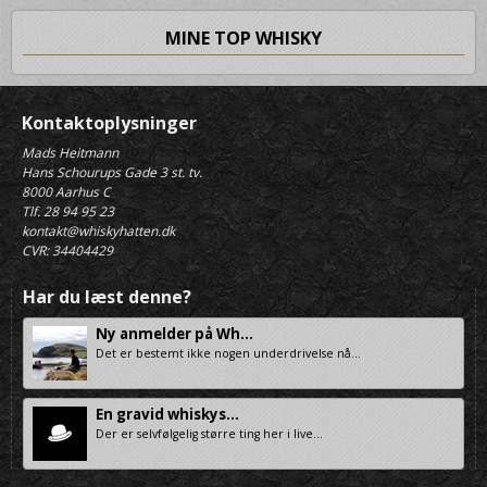
MINE TOP WHISKY
Kontaktoplysninger
Mads Heitmann
Hans Schourups Gade 3 st. tv.
8000 Aarhus C
Tlf. 28 94 95 23
kontakt@whiskyhatten.dk
CVR: 34404429
Har du læst denne?
Ny anmelder på Wh...
Det er bestemt ikke nogen underdrivelse nå...
En gravid whiskys...
Der er selvfølgelig større ting her i live...