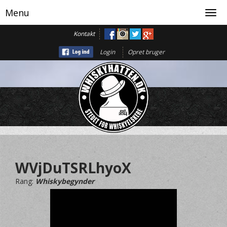
Menu
Toggl
navig
Kontakt
Login
Opret bruger
WVjDuTSRLhyoX
Rang:
Whiskybegynder