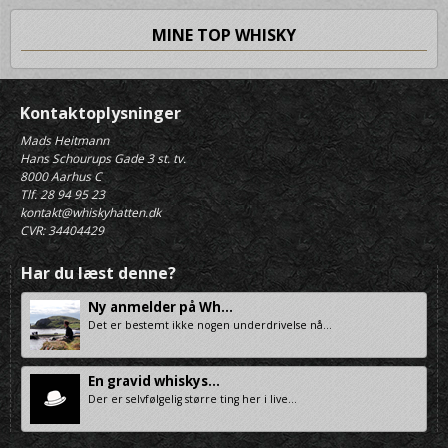
MINE TOP WHISKY
Kontaktoplysninger
Mads Heitmann
Hans Schourups Gade 3 st. tv.
8000 Aarhus C
Tlf. 28 94 95 23
kontakt@whiskyhatten.dk
CVR: 34404429
Har du læst denne?
Ny anmelder på Wh...
Det er bestemt ikke nogen underdrivelse nå...
En gravid whiskys...
Der er selvfølgelig større ting her i live...