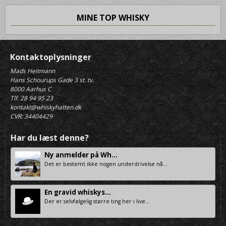
MINE TOP WHISKY
Kontaktoplysninger
Mads Heitmann
Hans Schourups Gade 3 st. tv.
8000 Aarhus C
Tlf. 28 94 95 23
kontakt@whiskyhatten.dk
CVR: 34404429
Har du læst denne?
Ny anmelder på Wh...
Det er bestemt ikke nogen underdrivelse nå...
En gravid whiskys...
Der er selvfølgelig større ting her i live...