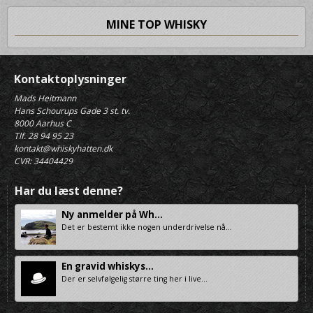
MINE TOP WHISKY
Kontaktoplysninger
Mads Heitmann
Hans Schourups Gade 3 st. tv.
8000 Aarhus C
Tlf. 28 94 95 23
kontakt@whiskyhatten.dk
CVR: 34404429
Har du læst denne?
Ny anmelder på Wh...
Det er bestemt ikke nogen underdrivelse nå...
En gravid whiskys...
Der er selvfølgelig større ting her i live...