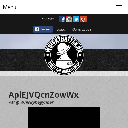
Menu
Toggl
navig
Kontakt
Login
Opret bruger
ApiEJVQcnZowWx
Rang:
Whiskybegynder