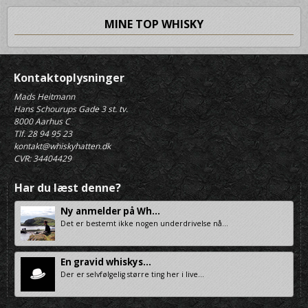
MINE TOP WHISKY
Kontaktoplysninger
Mads Heitmann
Hans Schourups Gade 3 st. tv.
8000 Aarhus C
Tlf. 28 94 95 23
kontakt@whiskyhatten.dk
CVR: 34404429
Har du læst denne?
Ny anmelder på Wh...
Det er bestemt ikke nogen underdrivelse nå...
En gravid whiskys...
Der er selvfølgelig større ting her i live...