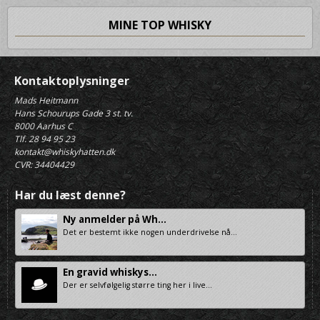
MINE TOP WHISKY
Kontaktoplysninger
Mads Heitmann
Hans Schourups Gade 3 st. tv.
8000 Aarhus C
Tlf. 28 94 95 23
kontakt@whiskyhatten.dk
CVR: 34404429
Har du læst denne?
Ny anmelder på Wh...
Det er bestemt ikke nogen underdrivelse nå...
En gravid whiskys...
Der er selvfølgelig større ting her i live...