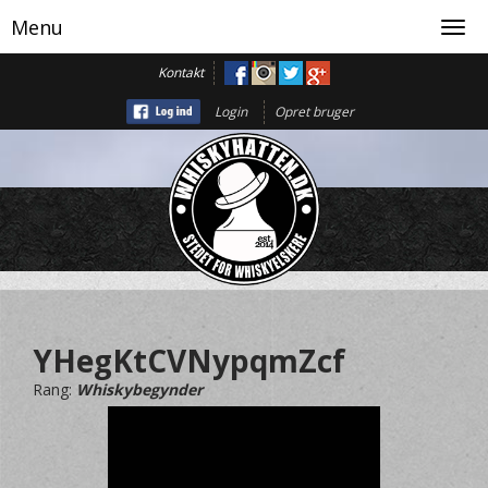
Menu
Toggl
navig
Kontakt
Login
Opret bruger
YHegKtCVNypqmZcf
Rang:
Whiskybegynder