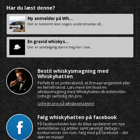
Har du læst denne?
Ny anmelder på Wh...
Det er bestemt ikke nogen underdrivelse nå...
En gravid whiskys...
Der er selvfølgelig større ting her i live...
Bestil whiskysmagning med
Whiskyhatten
Perfekt til en polterabend, et firmaarrangement eller
en herrefrokost. Læs mere om hvad en
whiskysmagning med Whiskyhatten.dk indeholder.
Udregn samtidig din pris.
Udregn pris på whiskysmagning
Følg whiskyhatten på facebook
På facebooksiden kan du blive opdateret om nye
anmeldelser og artikler samt jævnligt deltage i
konkurrencer om rom. Følg med på facebook – der
sker en masse!