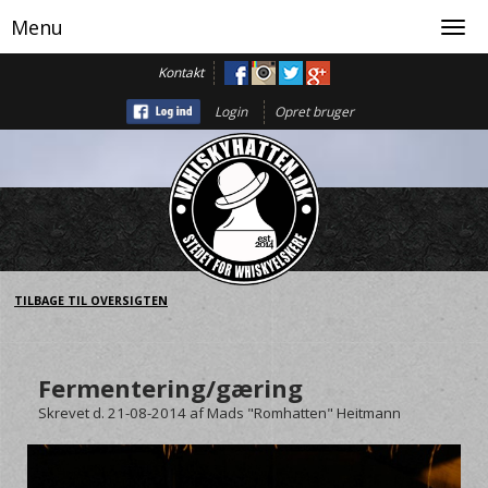
Menu
Toggl
navig
Kontakt
Login
Opret bruger
TILBAGE TIL OVERSIGTEN
Fermentering/gæring
Skrevet d. 21-08-2014
af
Mads "Romhatten" Heitmann