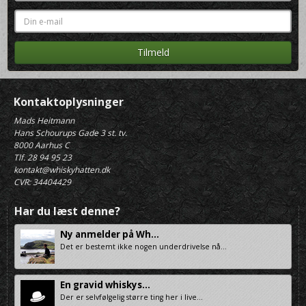
Kontaktoplysninger
Mads Heitmann
Hans Schourups Gade 3 st. tv.
8000 Aarhus C
Tlf. 28 94 95 23
kontakt@whiskyhatten.dk
CVR: 34404429
Har du læst denne?
Ny anmelder på Wh...
Det er bestemt ikke nogen underdrivelse nå...
En gravid whiskys...
Der er selvfølgelig større ting her i live...