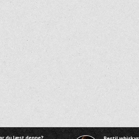
ar du læst denne?
Bestil whisk