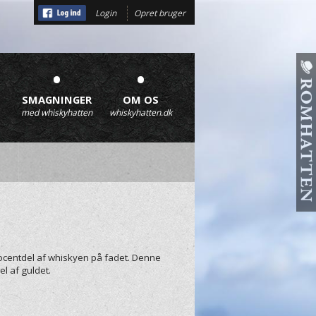
Login
Opret bruger
•
•
SMAGNINGER
OM OS
med whiskyhatten
whiskyhatten.dk
rocentdel af whiskyen på fadet. Denne
l af guldet.