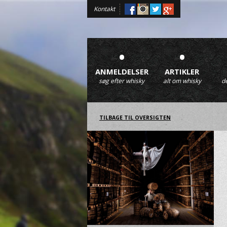
Kontakt
•
•
ANMELDELSER
ARTIKLER
søg efter whisky
alt om whisky
d
TILBAGE TIL OVERSIGTEN