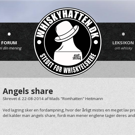
•
•
FORUM
LEKSIKON
el din mening
om whisky
Angels share
Skrevet d. 22-08-2014
af
Mads "Romhatten" Heitmann
Ved lagring sker en fordampning, hvor der årligt mistes en meget lav p
del kalder man angels share, fordi man mener englene tager deres ande